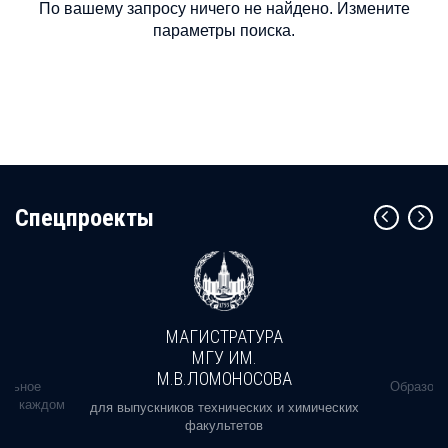
По вашему запросу ничего не найдено. Измените
параметры поиска.
Cпецпроекты
МАГИСТРАТУРА
МГУ ИМ.
М.В.ЛОМОНОСОВА
альное
Образова
ь в каждом
для выпускников технических и химических
факультетов