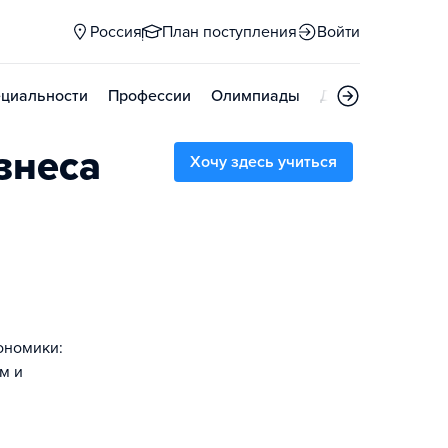
Россия
План поступления
Войти
циальности
Профессии
Олимпиады
Дни открытых д
знеса
Хочу здесь учиться
ономики:
м и