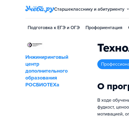
Старшекласснику и абитуриенту
Подготовка к ЕГЭ и ОГЭ
Профориентация
Техно
Инжиниринговый
центр
профессион
дополнительного
образования
О про
РОСБИОТЕХа
В ходе обучен
фудкост, цено
мотивацией, о