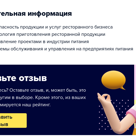
тельная информация
опасность продукции и услуг ресторанного бизнеса
нология приготовления ресторанной продукции
авление проектами в индустрии питания
темы обслуживания и управления на предприятиях питания
ьте отзыв
сь? Оставьте отзыв, и, может быть, это
угим в выборе. Кроме этого, из ваших
мируется наш рейтинг.
авить
зыв