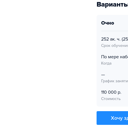
Варианты
очно
252 ак. ч.
(25
Срок обучени
По мере наб
Когда
—
График занят
110 000 р.
Стоимость
Хочу з