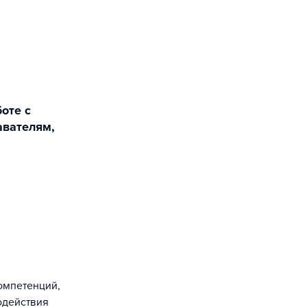
оте с
вателям,
омпетенций,
одействия