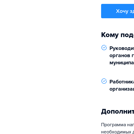
Хочу з
Кому под
Руководи
органов 
муниципа
Работник
организа
Дополни
Программа нап
необходимых д