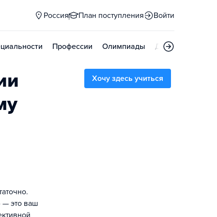
Россия
План поступления
Войти
циальности
Профессии
Олимпиады
Дни открытых д
ии
Хочу здесь учиться
му
таточно.
 — это ваш
ективной