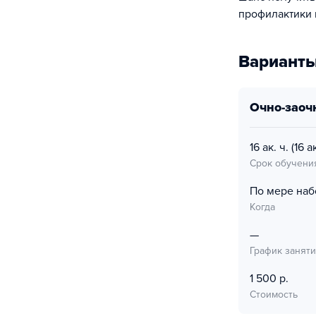
профилактики 
Варианты
очно-заоч
16 ак. ч.
(16 ак
Срок обучени
По мере наб
Когда
—
График занят
1 500 р.
Стоимость