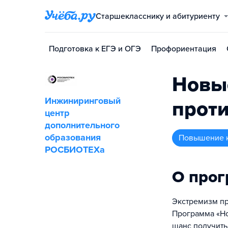
Старшекласснику и абитуриенту
Подготовка к ЕГЭ и ОГЭ
Профориентация
Новы
Инжиниринговый
проти
центр
дополнительного
образования
повышение 
РОСБИОТЕХа
О про
Экстремизм пр
Программа «Но
шанс получить