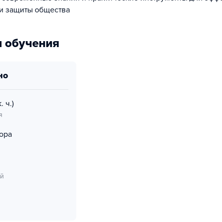
и защиты общества
 обучения
но
. ч.)
я
ора
ий