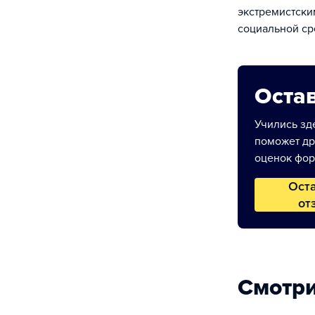
экстремистски
социальной ср
Остав
Учились зде
поможет др
оценок фор
Ост
от
Смотри