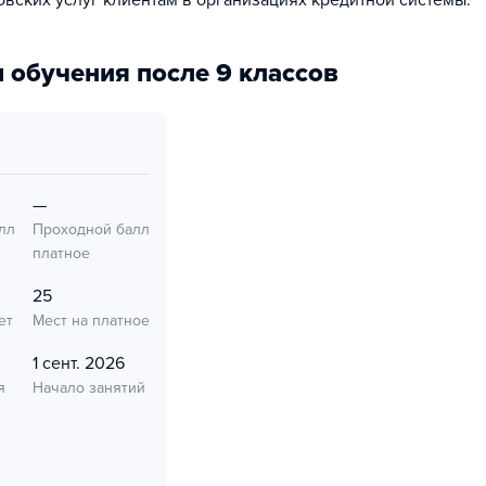
овских услуг клиентам в организациях кредитной системы.
 обучения после 9 классов
—
лл
Проходной балл
платное
25
ет
Мест на платное
1 сент. 2026
я
Начало занятий