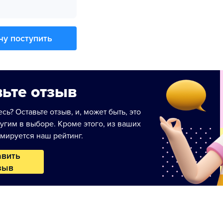
чу поступить
ьте отзыв
сь? Оставьте отзыв, и, может быть, это
угим в выборе. Кроме этого, из ваших
мируется наш рейтинг.
авить
зыв