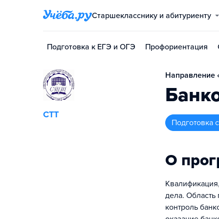
Старшекласснику и абитуриенту
Подготовка к ЕГЭ и ОГЭ
Профориентация
Направление «
Банко
СТТ
подготовка
О про
Квалификация,
дела. Область
контроль банк