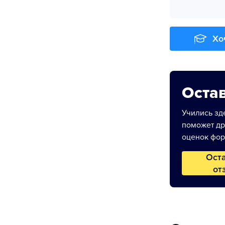
Хо
Остав
Учились зде
поможет др
оценок фор
Ост
от