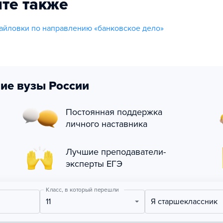
те также
йловки по направлению «банковское дело»
ие вузы России
Постоянная поддержка
личного наставника
Лучшие преподаватели-
эксперты ЕГЭ
Класс, в который перешли
11
Я старшеклассник