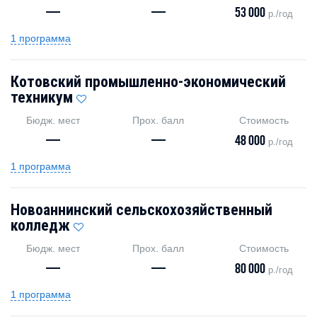
—
—
53 000
р./год
1 программа
Котовский промышленно-экономический
техникум
Бюдж. мест
Прох. балл
Стоимость
—
—
48 000
р./год
1 программа
Новоаннинский сельскохозяйственный
колледж
Бюдж. мест
Прох. балл
Стоимость
—
—
80 000
р./год
1 программа