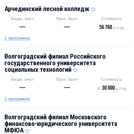
Арчединский лесной колледж
Бюдж. мест
Прох. балл
Стоимость
—
—
56 760
р./год
1 программа
Волгоградский филиал Российского
государственного университета
социальных технологий
Бюдж. мест
Прох. балл
Стоимость
—
—
30 000
от
р./год
1 программа
Волгоградский филиал Московского
финансово-юридического университета
МФЮА