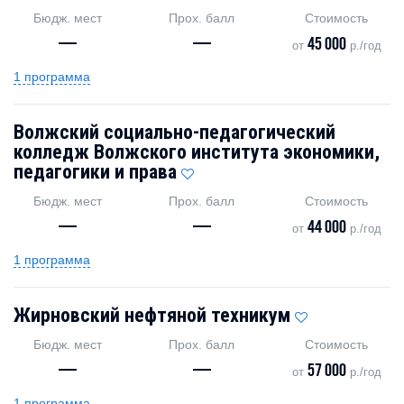
Бюдж. мест
Прох. балл
Стоимость
—
—
45 000
от
р./год
1 программа
Волжский социально-педагогический
колледж Волжского института экономики,
педагогики и права
Бюдж. мест
Прох. балл
Стоимость
—
—
44 000
от
р./год
1 программа
Жирновский нефтяной техникум
Бюдж. мест
Прох. балл
Стоимость
—
—
57 000
от
р./год
1 программа