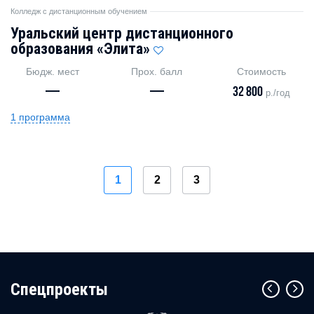
Колледж с дистанционным обучением
Уральский центр дистанционного
образования «Элита»
Бюдж. мест
Прох. балл
Стоимость
—
—
32 800
р./год
1 программа
1
2
3
Cпецпроекты