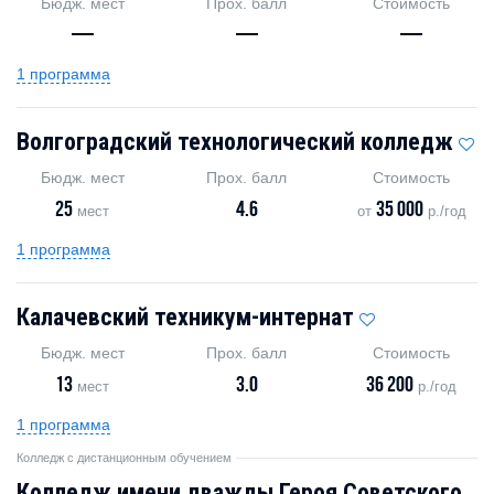
Бюдж. мест
Прох. балл
Стоимость
—
—
—
1 программа
Волгоградский технологический колледж
Бюдж. мест
Прох. балл
Стоимость
25
4.6
35 000
мест
от
р./год
1 программа
Калачевский техникум-интернат
Бюдж. мест
Прох. балл
Стоимость
13
3.0
36 200
мест
р./год
1 программа
Колледж с дистанционным обучением
Колледж имени дважды Героя Советского