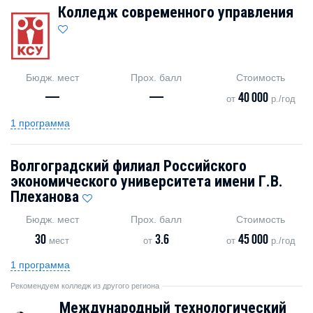
Колледж современного управления
Бюдж. мест
Прох. балл
Стоимость
—
—
40 000
от
р./год
1 программа
Волгоградский филиал Российского
экономического университета имени Г.В.
Плеханова
Бюдж. мест
Прох. балл
Стоимость
30
3.6
45 000
мест
от
от
р./год
1 программа
Рекомендуем колледж из другого региона
Международный технологический