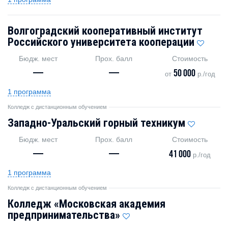
Волгоградский кооперативный институт
Российского университета кооперации
Бюдж. мест
Прох. балл
Стоимость
—
—
50 000
от
р./год
1 программа
Колледж с дистанционным обучением
Западно-Уральский горный техникум
Бюдж. мест
Прох. балл
Стоимость
—
—
41 000
р./год
1 программа
Колледж с дистанционным обучением
Колледж «Московская академия
предпринимательства»