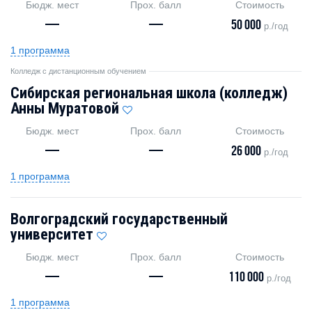
Бюдж. мест
Прох. балл
Стоимость
—
—
50 000
р./год
1 программа
Колледж с дистанционным обучением
Сибирская региональная школа (колледж)
Анны Муратовой
Бюдж. мест
Прох. балл
Стоимость
—
—
26 000
р./год
1 программа
Волгоградский государственный
университет
Бюдж. мест
Прох. балл
Стоимость
—
—
110 000
р./год
1 программа