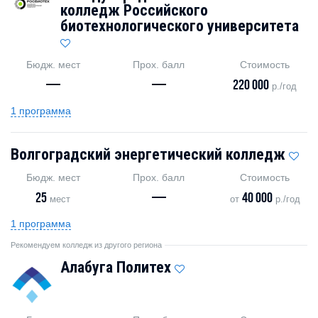
колледж Российского
биотехнологического университета
Бюдж. мест
Прох. балл
Стоимость
—
—
220 000
р./год
1 программа
Волгоградский энергетический колледж
Бюдж. мест
Прох. балл
Стоимость
25
—
40 000
мест
от
р./год
1 программа
Рекомендуем колледж из другого региона
Алабуга Политех