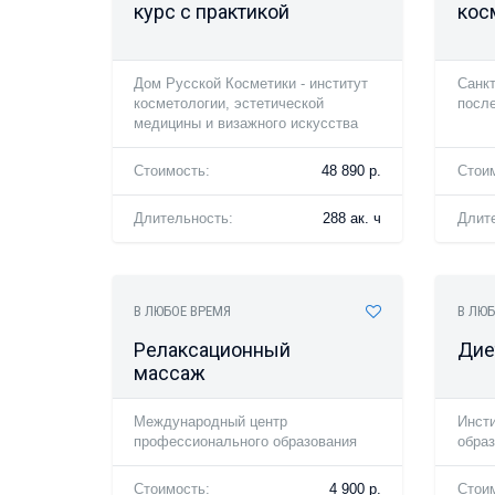
курс с практикой
кос
Дом Русской Косметики - институт
Санкт
косметологии, эстетической
посл
медицины и визажного искусства
Стоимость:
48 890 р.
Стои
Длительность:
288 ак. ч
Длит
В ЛЮБОЕ ВРЕМЯ
В ЛЮБ
Релаксационный
Дие
массаж
Международный центр
Инсти
профессионального образования
обра
Стоимость:
4 900 р.
Стои