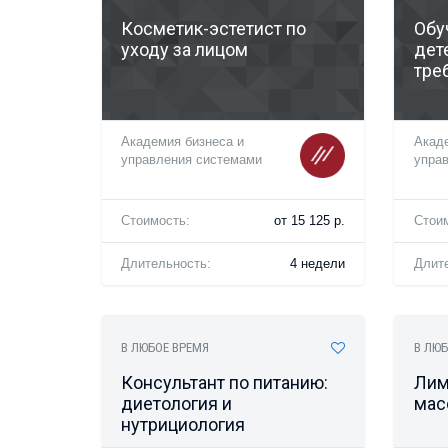
Косметик-эстетист по
Обу
уходу за лицом
дет
тре
Академия бизнеса и
Акаде
управления системами
упра
Стоимость:
от 15 125 р.
Стои
Длительность:
4 недели
Длит
В ЛЮБОЕ ВРЕМЯ
В ЛЮБ
Консультант по питанию:
Лим
диетология и
мас
нутрициология