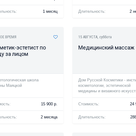
ельность:
1 месяц
Длительность:
2 н
ОЕ ВРЕМЯ
15 АВГУСТА
, суббота
метик-эстетист по
Медицинский массаж
ду за лицом
етологическая школа
Дом Русской Косметики - инст
яны Маяцкой
косметологии, эстетической
медицины и визажного искусст
мость:
15 900 р.
Стоимость:
24 
ельность:
2 месяца
Длительность:
288