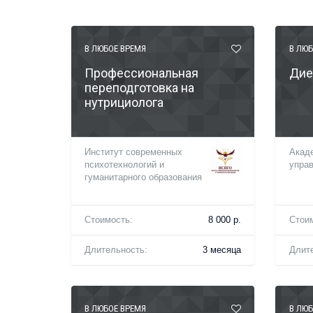
В ЛЮБОЕ ВРЕМЯ
В ЛЮБ
Профессиональная
Дие
переподготовка на
нутрициолога
Институт современных
Акаде
психотехнологий и
упра
гуманитарного образования
Стоимость:
8 000 р.
Стои
Длительность:
3 месяца
Длит
В ЛЮБОЕ ВРЕМЯ
В ЛЮБ