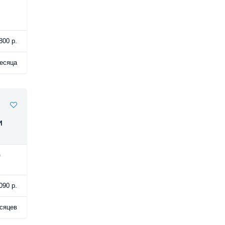
800 р.
есяца
и
р
090 р.
сяцев