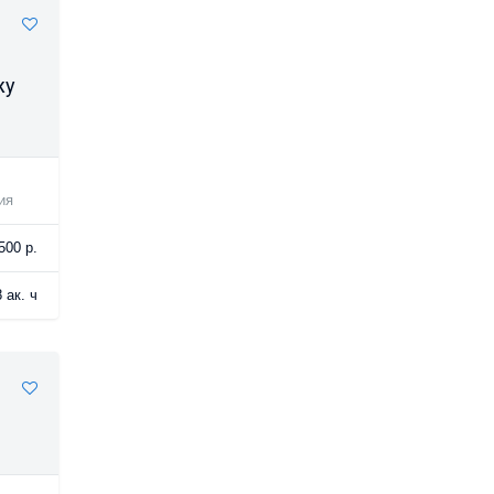
жу
ия
500 р.
 ак. ч