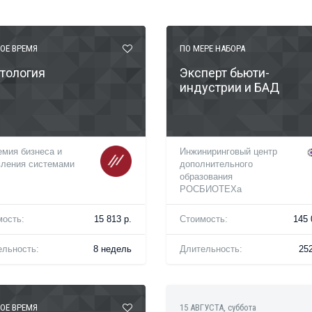
ОЕ ВРЕМЯ
ПО МЕРЕ НАБОРА
тология
Эксперт бьюти-
индустрии и БАД
мия бизнеса и
Инжиниринговый центр
вления системами
дополнительного
образования
РОСБИОТЕХа
мость:
15 813 р.
Стоимость:
145 
ельность:
8 недель
Длительность:
252
ОЕ ВРЕМЯ
15 АВГУСТА
, суббота