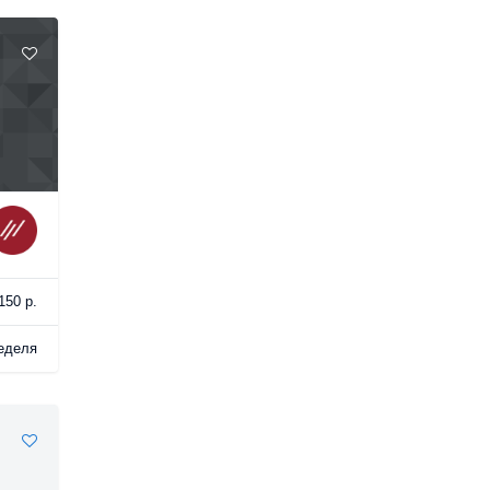
150 р.
еделя