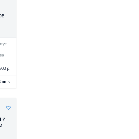
ов
итут
ва
900 р.
 ак. ч
 и
и