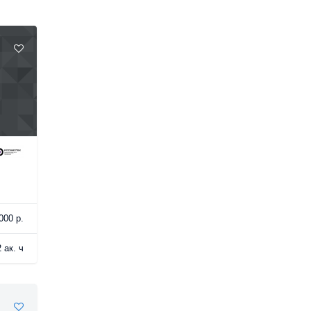
000 р.
 ак. ч