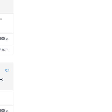
е»
500 р.
 ак. ч
аж
500 р.