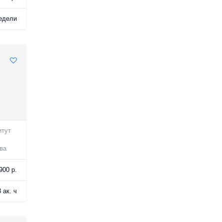
едели
итут
ва
900 р.
 ак. ч