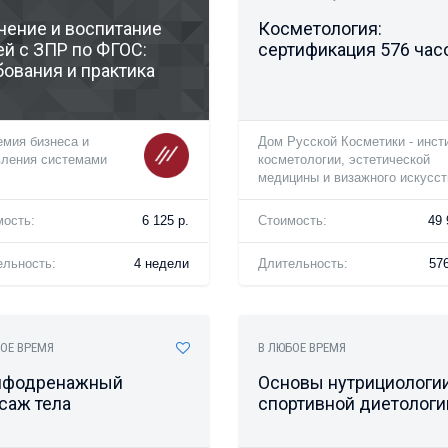
чение и воспитание
Косметология:
ей с ЗПР по ФГОС:
сертификация 576 час
бования и практика
мия бизнеса и
Дом Русской Косметики - инст
вления системами
косметологии, эстетической
медицины и визажного искусст
мость:
6 125 р.
Стоимость:
49 
ельность:
4 недели
Длительность:
576
ОЕ ВРЕМЯ
В ЛЮБОЕ ВРЕМЯ
фодренажный
Основы нутрициологии
саж тела
спортивной диетологи