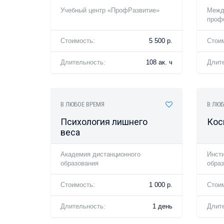
Учебный центр «ПрофРазвитие»
Межд
проф
Стоимость:
5 500 р.
Стои
Длительность:
108 ак. ч
Длит
В ЛЮБОЕ ВРЕМЯ
В ЛЮБ
Психология лишнего
Кос
веса
Академия дистанционного
Инсти
образования
обра
Стоимость:
1 000 р.
Стои
Длительность:
1 день
Длит