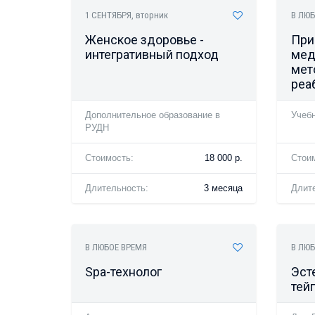
1 СЕНТЯБРЯ
, вторник
В ЛЮБ
Женское здоровье -
При
интегративный подход
мед
мет
реа
Дополнительное образование в
Учеб
РУДН
Стоимость:
18 000 р.
Стои
Длительность:
3 месяца
Длит
В ЛЮБОЕ ВРЕМЯ
В ЛЮБ
Spa-технолог
Эст
тей