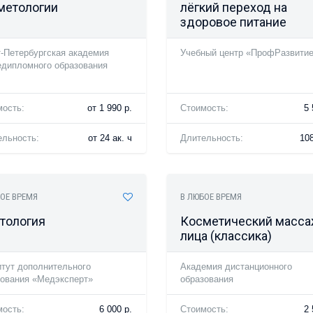
метологии
лёгкий переход на
здоровое питание
-Петербургская академия
Учебный центр «ПрофРазвити
едипломного образования
мость:
от 1 990 р.
Стоимость:
5 
ельность:
от 24 ак. ч
Длительность:
108
ОЕ ВРЕМЯ
В ЛЮБОЕ ВРЕМЯ
тология
Косметический масс
лица (классика)
тут дополнительного
Академия дистанционного
зования «Медэксперт»
образования
мость:
6 000 р.
Стоимость:
2 