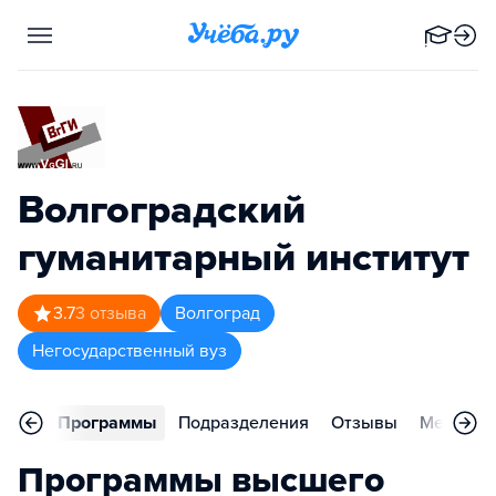
Волгоградский
гуманитарный институт
3.7
3
отзыва
Волгоград
Негосударственный вуз
вное
Программы
Подразделения
Отзывы
Меропри
Программы высшего