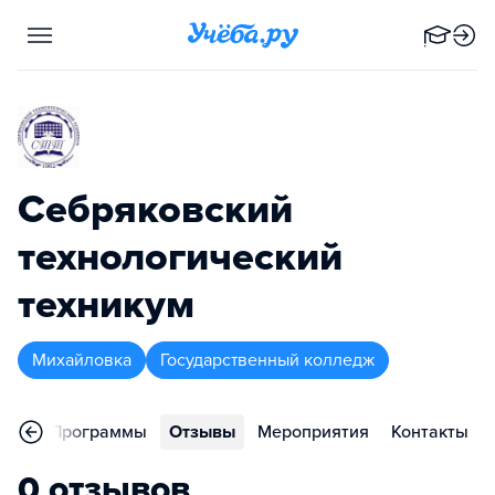
Себряковский
технологический
техникум
Михайловка
Государственный колледж
ное
Программы
Отзывы
Мероприятия
Контакты
0 отзывов