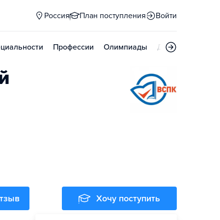
Россия
План поступления
Войти
циальности
Профессии
Олимпиады
Дни открытых д
й
отзыв
Хочу поступить