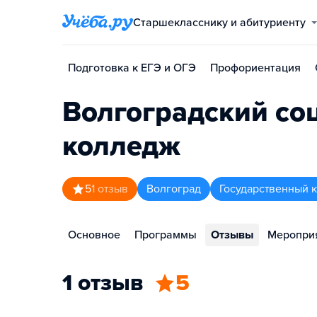
Старшекласснику и абитуриенту
Подготовка к ЕГЭ и ОГЭ
Профориентация
Волгоградский со
колледж
5
1
отзыв
Волгоград
Государственный 
Основное
Программы
Отзывы
Меропри
1 отзыв
5