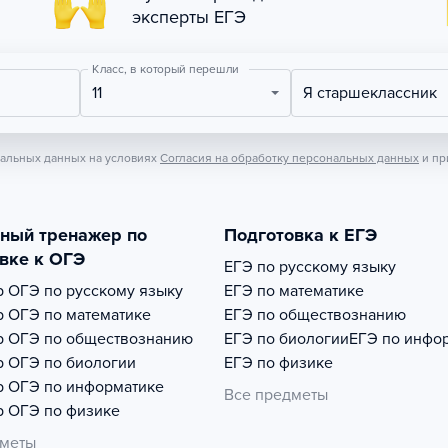
эксперты ЕГЭ
Класс, в который перешли
11
Я старшеклассник
нальных данных на условиях
Согласия на обработку персональных данных
и пр
тный тренажер по
Подготовка к ЕГЭ
вке к ОГЭ
ЕГЭ по русскому языку
р
ОГЭ по русскому языку
ЕГЭ по математике
р
ОГЭ по математике
ЕГЭ по обществознанию
р
ОГЭ по обществознанию
ЕГЭ по биологии
ЕГЭ по инфо
р
ОГЭ по биологии
ЕГЭ по физике
р
ОГЭ по информатике
Все предметы
р
ОГЭ по физике
дметы